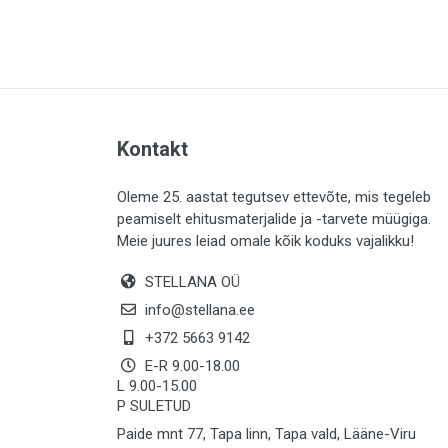
PLAADID (63)
ELEKTER (765)
KATUS (13)
SAEMATERJALID (8)
Kontakt
LIISTUD (183)
KIVID (31)
Oleme 25. aastat tegutsev ettevõte, mis tegeleb
peamiselt ehitusmaterjalide ja -tarvete müügiga.
KATTED (132)
Meie juures leiad omale kõik koduks vajalikku!
AIATARBED (648)
STELLANA OÜ
MAALRITARBED (1027)
info@stellana.ee
SOOJUSTUS (16)
+372 5663 9142
E-R 9.00-18.00
KEEMIA (220)
L 9.00-15.00
P SULETUD
TÖÖRIIDED (117)
Paide mnt 77, Tapa linn, Tapa vald, Lääne-Viru
SAUN (8)