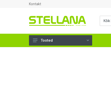
Kontakt
Tooted
UKSED, AKNAD (296)
AHJUTARBED (165)
KINNITUSVAHENDID (276)
TÖÖRIISTAD (904)
SANTEHNIKA (1503)
VENTILATSIOON (209)
KARKASS (58)