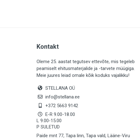
PLAADID (63)
ELEKTER (763)
KATUS (13)
SAEMATERJALID (8)
Kontakt
LIISTUD (183)
KIVID (31)
Oleme 25. aastat tegutsev ettevõte, mis tegeleb
peamiselt ehitusmaterjalide ja -tarvete müügiga.
KATTED (132)
Meie juures leiad omale kõik koduks vajalikku!
AIATARBED (647)
STELLANA OÜ
MAALRITARBED (1024)
info@stellana.ee
SOOJUSTUS (15)
+372 5663 9142
E-R 9.00-18.00
KEEMIA (220)
L 9.00-15.00
P SULETUD
TÖÖRIIDED (117)
Paide mnt 77, Tapa linn, Tapa vald, Lääne-Viru
SAUN (8)