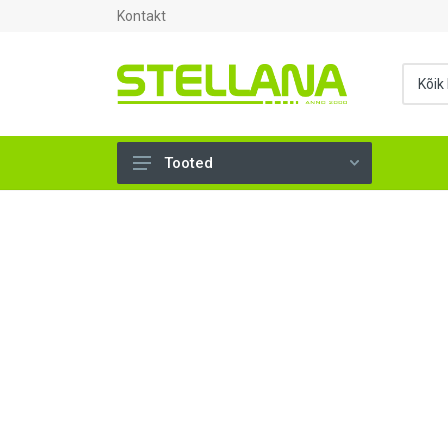
Kontakt
Tooted
UKSED, AKNAD (296)
AHJUTARBED (165)
KINNITUSVAHENDID (276)
TÖÖRIISTAD (904)
SANTEHNIKA (1503)
VENTILATSIOON (209)
KARKASS (57)