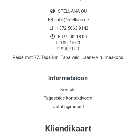
STELLANA OÜ
info@stellana.ee
+372 5663 9142
E-R 9.00-18.00
L 9.00-15.00
P SULETUD
Paide mnt 77, Tapa linn, Tapa vald, Lääne-Viru maakond
Informatsioon
Kontakt
Tagasiside kontaktivorm
Ostutingimused
Kliendikaart