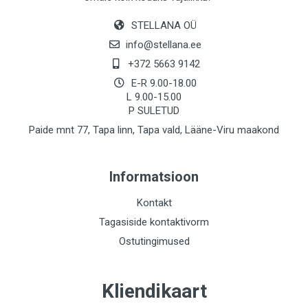
STELLANA OÜ
info@stellana.ee
+372 5663 9142
E-R 9.00-18.00
L 9.00-15.00
P SULETUD
Paide mnt 77, Tapa linn, Tapa vald, Lääne-Viru maakond
Informatsioon
Kontakt
Tagasiside kontaktivorm
Ostutingimused
Kliendikaart