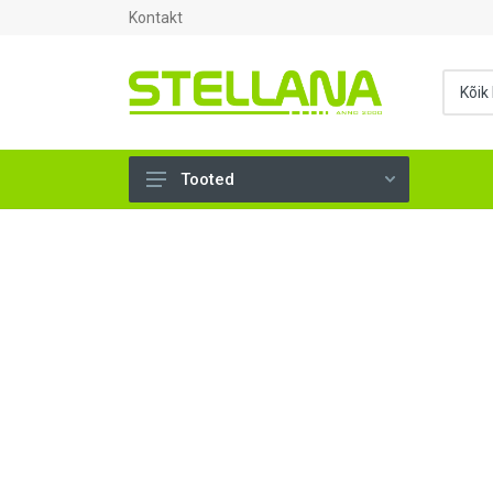
Kontakt
Tooted
UKSED, AKNAD (296)
AHJUTARBED (165)
KINNITUSVAHENDID (276)
TÖÖRIISTAD (906)
SANTEHNIKA (1503)
VENTILATSIOON (209)
KARKASS (57)