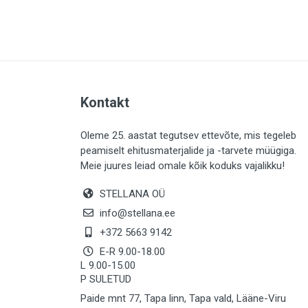
PLAADID (64)
ELEKTER (763)
KATUS (13)
SAEMATERJALID (8)
Kontakt
LIISTUD (183)
KIVID (31)
Oleme 25. aastat tegutsev ettevõte, mis tegeleb
peamiselt ehitusmaterjalide ja -tarvete müügiga.
KATTED (133)
Meie juures leiad omale kõik koduks vajalikku!
AIATARBED (647)
STELLANA OÜ
MAALRITARBED (1025)
info@stellana.ee
SOOJUSTUS (15)
+372 5663 9142
E-R 9.00-18.00
KEEMIA (221)
L 9.00-15.00
P SULETUD
TÖÖRIIDED (117)
Paide mnt 77, Tapa linn, Tapa vald, Lääne-Viru
SAUN (8)