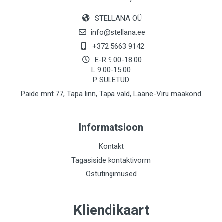
STELLANA OÜ
info@stellana.ee
+372 5663 9142
E-R 9.00-18.00
L 9.00-15.00
P SULETUD
Paide mnt 77, Tapa linn, Tapa vald, Lääne-Viru maakond
Informatsioon
Kontakt
Tagasiside kontaktivorm
Ostutingimused
Kliendikaart