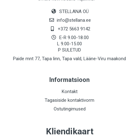
STELLANA OÜ
info@stellana.ee
+372 5663 9142
E-R 9.00-18.00
L 9.00-15.00
P SULETUD
Paide mnt 77, Tapa linn, Tapa vald, Lääne-Viru maakond
Informatsioon
Kontakt
Tagasiside kontaktivorm
Ostutingimused
Kliendikaart