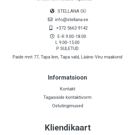
STELLANA OÜ
info@stellana.ee
+372 5663 9142
E-R 9.00-18.00
L 9.00-15.00
P SULETUD
Paide mnt 77, Tapa linn, Tapa vald, Lääne-Viru maakond
Informatsioon
Kontakt
Tagasiside kontaktivorm
Ostutingimused
Kliendikaart