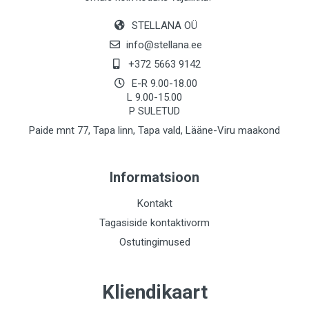
STELLANA OÜ
info@stellana.ee
+372 5663 9142
E-R 9.00-18.00
L 9.00-15.00
P SULETUD
Paide mnt 77, Tapa linn, Tapa vald, Lääne-Viru maakond
Informatsioon
Kontakt
Tagasiside kontaktivorm
Ostutingimused
Kliendikaart