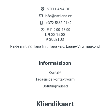
STELLANA OÜ
info@stellana.ee
+372 5663 9142
E-R 9.00-18.00
L 9.00-15.00
P SULETUD
Paide mnt 77, Tapa linn, Tapa vald, Lääne-Viru maakond
Informatsioon
Kontakt
Tagasiside kontaktivorm
Ostutingimused
Kliendikaart