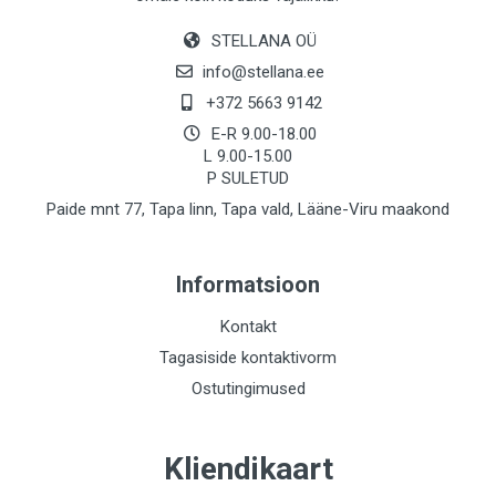
STELLANA OÜ
info@stellana.ee
+372 5663 9142
E-R 9.00-18.00
L 9.00-15.00
P SULETUD
Paide mnt 77, Tapa linn, Tapa vald, Lääne-Viru maakond
Informatsioon
Kontakt
Tagasiside kontaktivorm
Ostutingimused
Kliendikaart