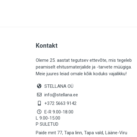
PLAADID (64)
ELEKTER (763)
KATUS (13)
SAEMATERJALID (8)
Kontakt
LIISTUD (183)
KIVID (31)
Oleme 25. aastat tegutsev ettevõte, mis tegeleb
peamiselt ehitusmaterjalide ja -tarvete müügiga.
KATTED (133)
Meie juures leiad omale kõik koduks vajalikku!
AIATARBED (647)
STELLANA OÜ
MAALRITARBED (1029)
info@stellana.ee
SOOJUSTUS (15)
+372 5663 9142
E-R 9.00-18.00
KEEMIA (222)
L 9.00-15.00
P SULETUD
TÖÖRIIDED (117)
Paide mnt 77, Tapa linn, Tapa vald, Lääne-Viru
SAUN (8)