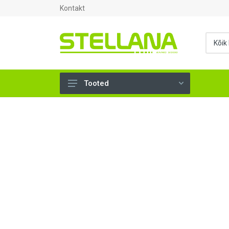
Kontakt
Tooted
UKSED, AKNAD (295)
AHJUTARBED (165)
KINNITUSVAHENDID (276)
TÖÖRIISTAD (906)
SANTEHNIKA (1503)
VENTILATSIOON (209)
KARKASS (57)