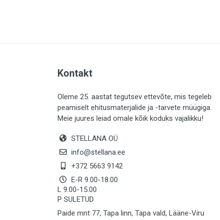
PLAADID (64)
ELEKTER (763)
KATUS (13)
SAEMATERJALID (8)
Kontakt
LIISTUD (183)
KIVID (31)
Oleme 25. aastat tegutsev ettevõte, mis tegeleb
peamiselt ehitusmaterjalide ja -tarvete müügiga.
KATTED (133)
Meie juures leiad omale kõik koduks vajalikku!
AIATARBED (647)
STELLANA OÜ
MAALRITARBED (1029)
info@stellana.ee
SOOJUSTUS (15)
+372 5663 9142
E-R 9.00-18.00
KEEMIA (222)
L 9.00-15.00
P SULETUD
TÖÖRIIDED (117)
Paide mnt 77, Tapa linn, Tapa vald, Lääne-Viru
SAUN (8)