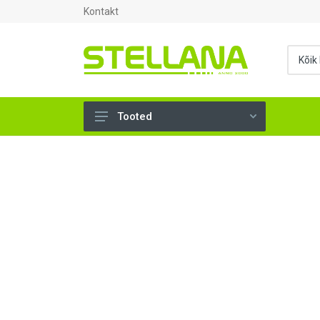
Kontakt
Tooted
UKSED, AKNAD (295)
AHJUTARBED (165)
KINNITUSVAHENDID (276)
TÖÖRIISTAD (902)
SANTEHNIKA (1503)
VENTILATSIOON (209)
KARKASS (57)