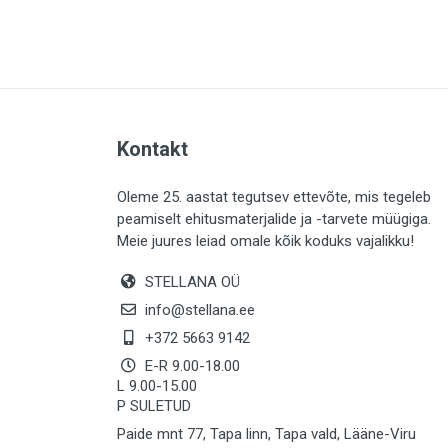
PLAADID (63)
ELEKTER (765)
KATUS (13)
SAEMATERJALID (8)
Kontakt
LIISTUD (183)
KIVID (31)
Oleme 25. aastat tegutsev ettevõte, mis tegeleb
peamiselt ehitusmaterjalide ja -tarvete müügiga.
KATTED (132)
Meie juures leiad omale kõik koduks vajalikku!
AIATARBED (648)
STELLANA OÜ
MAALRITARBED (1025)
info@stellana.ee
SOOJUSTUS (16)
+372 5663 9142
E-R 9.00-18.00
KEEMIA (220)
L 9.00-15.00
P SULETUD
TÖÖRIIDED (117)
Paide mnt 77, Tapa linn, Tapa vald, Lääne-Viru
SAUN (8)