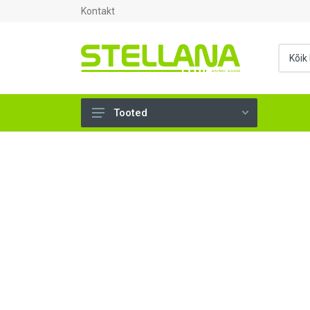
Kontakt
Tooted
UKSED, AKNAD (295)
AHJUTARBED (165)
KINNITUSVAHENDID (276)
TÖÖRIISTAD (901)
SANTEHNIKA (1500)
VENTILATSIOON (209)
KARKASS (58)