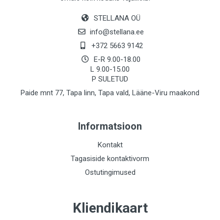
STELLANA OÜ
info@stellana.ee
+372 5663 9142
E-R 9.00-18.00
L 9.00-15.00
P SULETUD
Paide mnt 77, Tapa linn, Tapa vald, Lääne-Viru maakond
Informatsioon
Kontakt
Tagasiside kontaktivorm
Ostutingimused
Kliendikaart