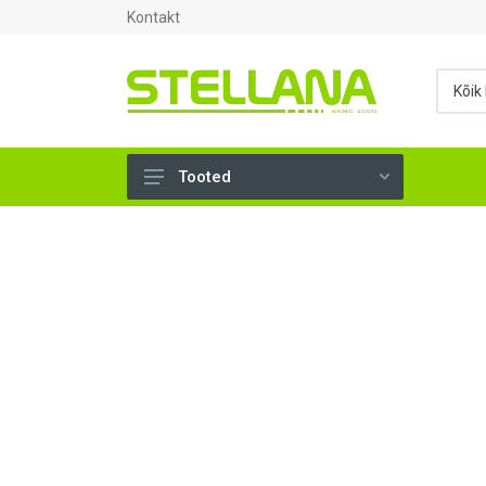
Kontakt
Tooted
UKSED, AKNAD (295)
AHJUTARBED (165)
KINNITUSVAHENDID (276)
TÖÖRIISTAD (902)
SANTEHNIKA (1503)
VENTILATSIOON (209)
KARKASS (57)