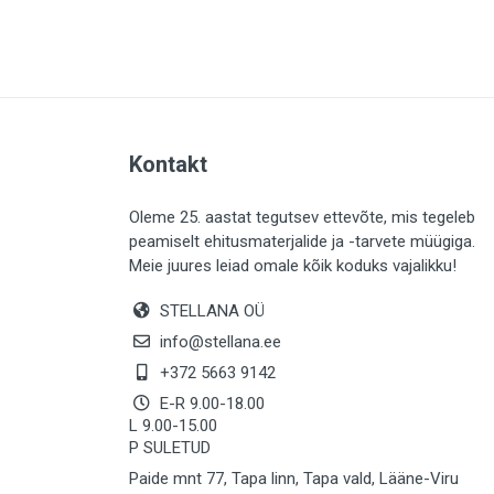
PLAADID (64)
ELEKTER (763)
KATUS (13)
SAEMATERJALID (8)
Kontakt
LIISTUD (183)
KIVID (31)
Oleme 25. aastat tegutsev ettevõte, mis tegeleb
peamiselt ehitusmaterjalide ja -tarvete müügiga.
KATTED (133)
Meie juures leiad omale kõik koduks vajalikku!
AIATARBED (647)
STELLANA OÜ
MAALRITARBED (1029)
info@stellana.ee
SOOJUSTUS (15)
+372 5663 9142
E-R 9.00-18.00
KEEMIA (222)
L 9.00-15.00
P SULETUD
TÖÖRIIDED (117)
Paide mnt 77, Tapa linn, Tapa vald, Lääne-Viru
SAUN (8)