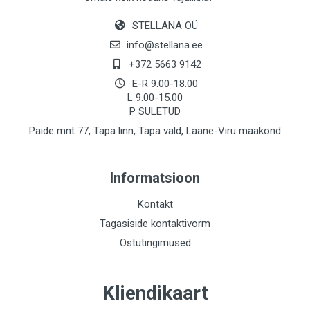
STELLANA OÜ
info@stellana.ee
+372 5663 9142
E-R 9.00-18.00
L 9.00-15.00
P SULETUD
Paide mnt 77, Tapa linn, Tapa vald, Lääne-Viru maakond
Informatsioon
Kontakt
Tagasiside kontaktivorm
Ostutingimused
Kliendikaart