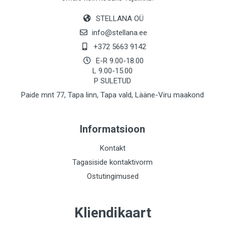
STELLANA OÜ
info@stellana.ee
+372 5663 9142
E-R 9.00-18.00
L 9.00-15.00
P SULETUD
Paide mnt 77, Tapa linn, Tapa vald, Lääne-Viru maakond
Informatsioon
Kontakt
Tagasiside kontaktivorm
Ostutingimused
Kliendikaart