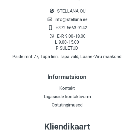
STELLANA OÜ
info@stellana.ee
+372 5663 9142
E-R 9.00-18.00
L 9.00-15.00
P SULETUD
Paide mnt 77, Tapa linn, Tapa vald, Lääne-Viru maakond
Informatsioon
Kontakt
Tagasiside kontaktivorm
Ostutingimused
Kliendikaart