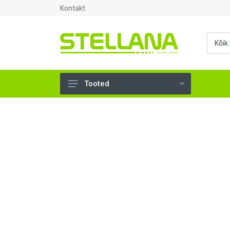
Kontakt
Tooted
UKSED, AKNAD (295)
AHJUTARBED (165)
KINNITUSVAHENDID (276)
TÖÖRIISTAD (901)
SANTEHNIKA (1500)
VENTILATSIOON (209)
KARKASS (58)