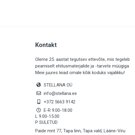
PLAADID (63)
ELEKTER (765)
KATUS (13)
SAEMATERJALID (8)
Kontakt
LIISTUD (183)
KIVID (31)
Oleme 25. aastat tegutsev ettevõte, mis tegeleb
peamiselt ehitusmaterjalide ja -tarvete müügiga.
KATTED (132)
Meie juures leiad omale kõik koduks vajalikku!
AIATARBED (648)
STELLANA OÜ
MAALRITARBED (1025)
info@stellana.ee
SOOJUSTUS (16)
+372 5663 9142
E-R 9.00-18.00
KEEMIA (220)
L 9.00-15.00
P SULETUD
TÖÖRIIDED (117)
Paide mnt 77, Tapa linn, Tapa vald, Lääne-Viru
SAUN (8)