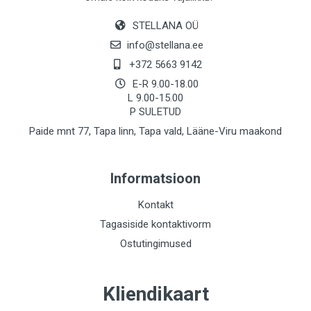
STELLANA OÜ
info@stellana.ee
+372 5663 9142
E-R 9.00-18.00
L 9.00-15.00
P SULETUD
Paide mnt 77, Tapa linn, Tapa vald, Lääne-Viru maakond
Informatsioon
Kontakt
Tagasiside kontaktivorm
Ostutingimused
Kliendikaart