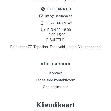
STELLANA OÜ
info@stellana.ee
+372 5663 9142
E-R 9.00-18.00
L 9.00-15.00
P SULETUD
Paide mnt 77, Tapa linn, Tapa vald, Lääne-Viru maakond
Informatsioon
Kontakt
Tagasiside kontaktivorm
Ostutingimused
Kliendikaart