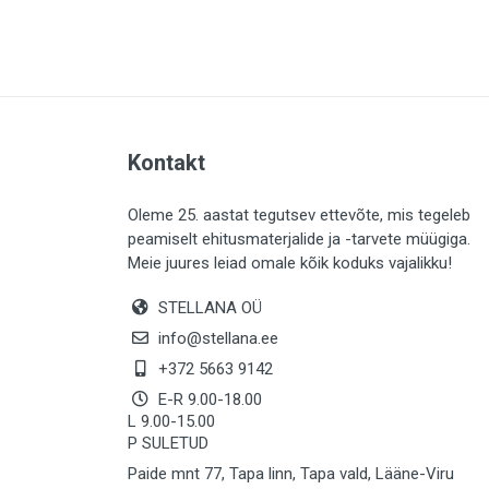
PLAADID (63)
ELEKTER (763)
KATUS (13)
SAEMATERJALID (8)
Kontakt
LIISTUD (183)
KIVID (31)
Oleme 25. aastat tegutsev ettevõte, mis tegeleb
peamiselt ehitusmaterjalide ja -tarvete müügiga.
KATTED (132)
Meie juures leiad omale kõik koduks vajalikku!
AIATARBED (647)
STELLANA OÜ
MAALRITARBED (1024)
info@stellana.ee
SOOJUSTUS (15)
+372 5663 9142
E-R 9.00-18.00
KEEMIA (220)
L 9.00-15.00
P SULETUD
TÖÖRIIDED (117)
Paide mnt 77, Tapa linn, Tapa vald, Lääne-Viru
SAUN (8)