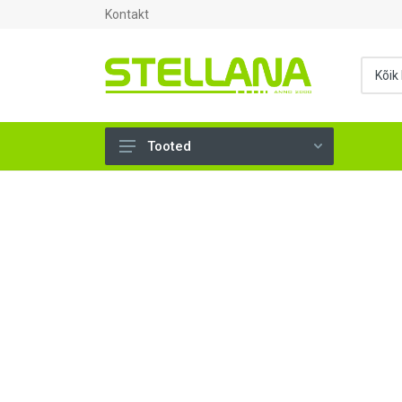
Kontakt
Tooted
UKSED, AKNAD (296)
AHJUTARBED (165)
KINNITUSVAHENDID (276)
TÖÖRIISTAD (904)
SANTEHNIKA (1503)
VENTILATSIOON (209)
KARKASS (57)