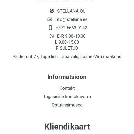
STELLANA OÜ
info@stellana.ee
+372 5663 9142
E-R 9.00-18.00
L 9.00-15.00
P SULETUD
Paide mnt 77, Tapa linn, Tapa vald, Lääne-Viru maakond
Informatsioon
Kontakt
Tagasiside kontaktivorm
Ostutingimused
Kliendikaart