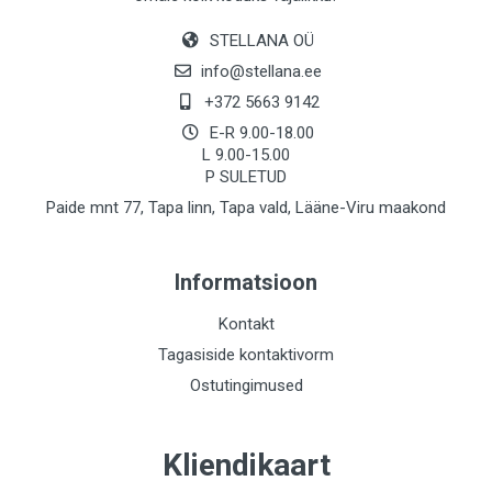
STELLANA OÜ
info@stellana.ee
+372 5663 9142
E-R 9.00-18.00
L 9.00-15.00
P SULETUD
Paide mnt 77, Tapa linn, Tapa vald, Lääne-Viru maakond
Informatsioon
Kontakt
Tagasiside kontaktivorm
Ostutingimused
Kliendikaart