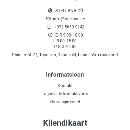
STELLANA OÜ
info@stellana.ee
+372 5663 9142
E-R 9.00-18.00
L 9.00-15.00
P SULETUD
Paide mnt 77, Tapa linn, Tapa vald, Lääne-Viru maakond
Informatsioon
Kontakt
Tagasiside kontaktivorm
Ostutingimused
Kliendikaart