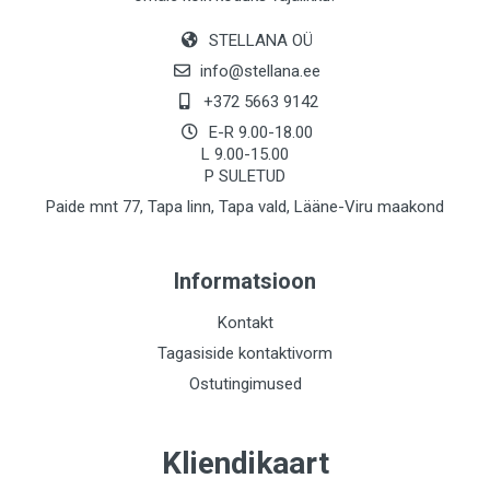
STELLANA OÜ
info@stellana.ee
+372 5663 9142
E-R 9.00-18.00
L 9.00-15.00
P SULETUD
Paide mnt 77, Tapa linn, Tapa vald, Lääne-Viru maakond
Informatsioon
Kontakt
Tagasiside kontaktivorm
Ostutingimused
Kliendikaart