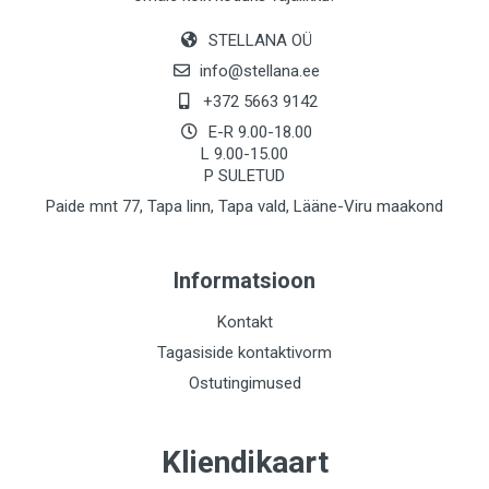
STELLANA OÜ
info@stellana.ee
+372 5663 9142
E-R 9.00-18.00
L 9.00-15.00
P SULETUD
Paide mnt 77, Tapa linn, Tapa vald, Lääne-Viru maakond
Informatsioon
Kontakt
Tagasiside kontaktivorm
Ostutingimused
Kliendikaart