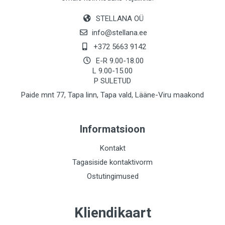
STELLANA OÜ
info@stellana.ee
+372 5663 9142
E-R 9.00-18.00
L 9.00-15.00
P SULETUD
Paide mnt 77, Tapa linn, Tapa vald, Lääne-Viru maakond
Informatsioon
Kontakt
Tagasiside kontaktivorm
Ostutingimused
Kliendikaart