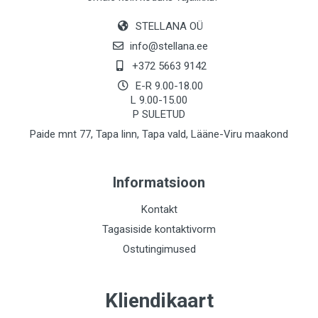
STELLANA OÜ
info@stellana.ee
+372 5663 9142
E-R 9.00-18.00
L 9.00-15.00
P SULETUD
Paide mnt 77, Tapa linn, Tapa vald, Lääne-Viru maakond
Informatsioon
Kontakt
Tagasiside kontaktivorm
Ostutingimused
Kliendikaart