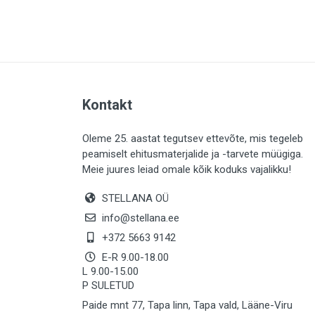
PLAADID (64)
ELEKTER (763)
KATUS (13)
SAEMATERJALID (8)
Kontakt
LIISTUD (183)
KIVID (31)
Oleme 25. aastat tegutsev ettevõte, mis tegeleb
peamiselt ehitusmaterjalide ja -tarvete müügiga.
KATTED (133)
Meie juures leiad omale kõik koduks vajalikku!
AIATARBED (647)
STELLANA OÜ
MAALRITARBED (1029)
info@stellana.ee
SOOJUSTUS (15)
+372 5663 9142
E-R 9.00-18.00
KEEMIA (222)
L 9.00-15.00
P SULETUD
TÖÖRIIDED (117)
Paide mnt 77, Tapa linn, Tapa vald, Lääne-Viru
SAUN (8)