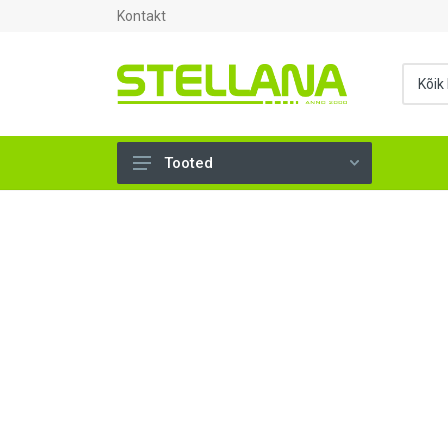
Kontakt
Tooted
UKSED, AKNAD (295)
AHJUTARBED (165)
KINNITUSVAHENDID (276)
TÖÖRIISTAD (902)
SANTEHNIKA (1503)
VENTILATSIOON (209)
KARKASS (57)