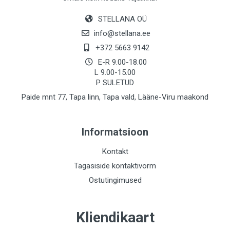
STELLANA OÜ
info@stellana.ee
+372 5663 9142
E-R 9.00-18.00
L 9.00-15.00
P SULETUD
Paide mnt 77, Tapa linn, Tapa vald, Lääne-Viru maakond
Informatsioon
Kontakt
Tagasiside kontaktivorm
Ostutingimused
Kliendikaart