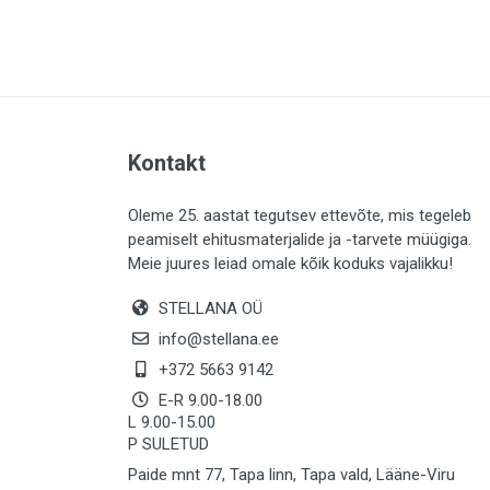
PLAADID (63)
ELEKTER (765)
KATUS (13)
SAEMATERJALID (8)
Kontakt
LIISTUD (183)
KIVID (31)
Oleme 25. aastat tegutsev ettevõte, mis tegeleb
peamiselt ehitusmaterjalide ja -tarvete müügiga.
KATTED (132)
Meie juures leiad omale kõik koduks vajalikku!
AIATARBED (648)
STELLANA OÜ
MAALRITARBED (1027)
info@stellana.ee
SOOJUSTUS (16)
+372 5663 9142
E-R 9.00-18.00
KEEMIA (220)
L 9.00-15.00
P SULETUD
TÖÖRIIDED (117)
Paide mnt 77, Tapa linn, Tapa vald, Lääne-Viru
SAUN (8)