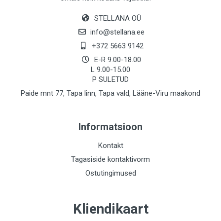
STELLANA OÜ
info@stellana.ee
+372 5663 9142
E-R 9.00-18.00
L 9.00-15.00
P SULETUD
Paide mnt 77, Tapa linn, Tapa vald, Lääne-Viru maakond
Informatsioon
Kontakt
Tagasiside kontaktivorm
Ostutingimused
Kliendikaart