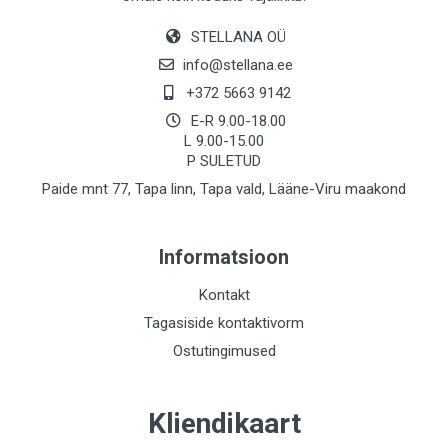
STELLANA OÜ
info@stellana.ee
+372 5663 9142
E-R 9.00-18.00
L 9.00-15.00
P SULETUD
Paide mnt 77, Tapa linn, Tapa vald, Lääne-Viru maakond
Informatsioon
Kontakt
Tagasiside kontaktivorm
Ostutingimused
Kliendikaart