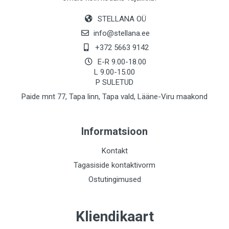
STELLANA OÜ
info@stellana.ee
+372 5663 9142
E-R 9.00-18.00
L 9.00-15.00
P SULETUD
Paide mnt 77, Tapa linn, Tapa vald, Lääne-Viru maakond
Informatsioon
Kontakt
Tagasiside kontaktivorm
Ostutingimused
Kliendikaart