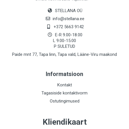
STELLANA OÜ
info@stellana.ee
+372 5663 9142
E-R 9.00-18.00
L 9.00-15.00
P SULETUD
Paide mnt 77, Tapa linn, Tapa vald, Lääne-Viru maakond
Informatsioon
Kontakt
Tagasiside kontaktivorm
Ostutingimused
Kliendikaart