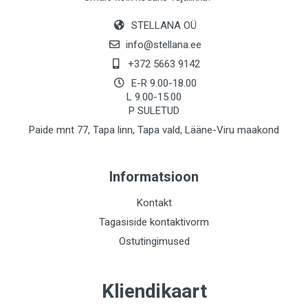
STELLANA OÜ
info@stellana.ee
+372 5663 9142
E-R 9.00-18.00
L 9.00-15.00
P SULETUD
Paide mnt 77, Tapa linn, Tapa vald, Lääne-Viru maakond
Informatsioon
Kontakt
Tagasiside kontaktivorm
Ostutingimused
Kliendikaart