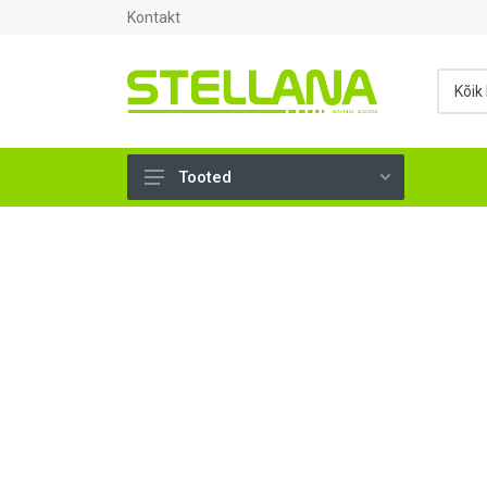
Kontakt
Tooted
UKSED, AKNAD (295)
AHJUTARBED (165)
KINNITUSVAHENDID (276)
TÖÖRIISTAD (906)
SANTEHNIKA (1503)
VENTILATSIOON (209)
KARKASS (57)