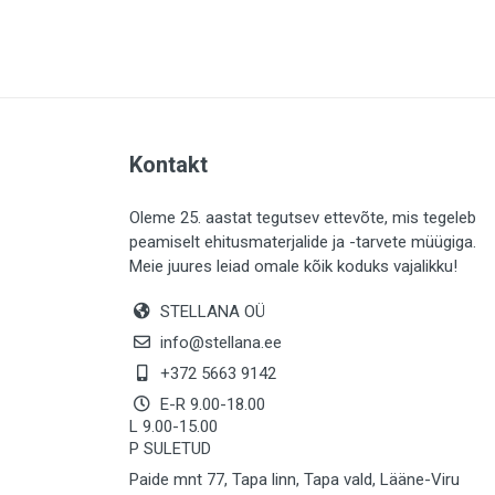
PLAADID (64)
ELEKTER (763)
KATUS (13)
SAEMATERJALID (8)
Kontakt
LIISTUD (183)
KIVID (31)
Oleme 25. aastat tegutsev ettevõte, mis tegeleb
peamiselt ehitusmaterjalide ja -tarvete müügiga.
KATTED (133)
Meie juures leiad omale kõik koduks vajalikku!
AIATARBED (647)
STELLANA OÜ
MAALRITARBED (1029)
info@stellana.ee
SOOJUSTUS (15)
+372 5663 9142
E-R 9.00-18.00
KEEMIA (222)
L 9.00-15.00
P SULETUD
TÖÖRIIDED (117)
Paide mnt 77, Tapa linn, Tapa vald, Lääne-Viru
SAUN (8)