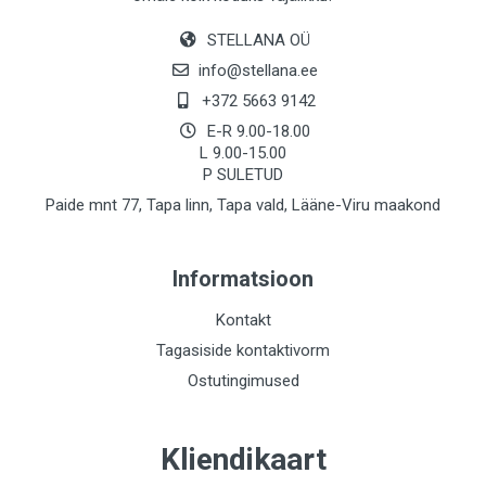
STELLANA OÜ
info@stellana.ee
+372 5663 9142
E-R 9.00-18.00
L 9.00-15.00
P SULETUD
Paide mnt 77, Tapa linn, Tapa vald, Lääne-Viru maakond
Informatsioon
Kontakt
Tagasiside kontaktivorm
Ostutingimused
Kliendikaart