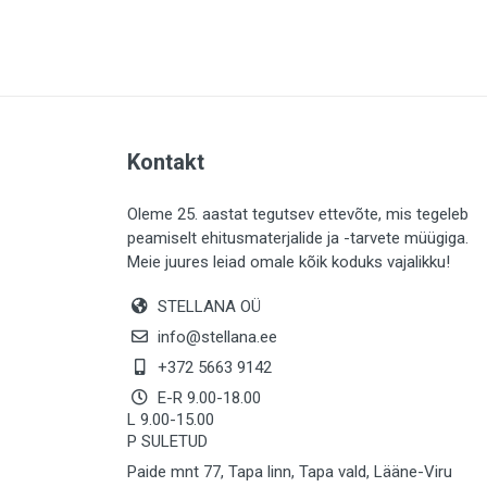
PLAADID (63)
ELEKTER (765)
KATUS (13)
SAEMATERJALID (8)
Kontakt
LIISTUD (183)
KIVID (31)
Oleme 25. aastat tegutsev ettevõte, mis tegeleb
peamiselt ehitusmaterjalide ja -tarvete müügiga.
KATTED (132)
Meie juures leiad omale kõik koduks vajalikku!
AIATARBED (648)
STELLANA OÜ
MAALRITARBED (1025)
info@stellana.ee
SOOJUSTUS (16)
+372 5663 9142
E-R 9.00-18.00
KEEMIA (220)
L 9.00-15.00
P SULETUD
TÖÖRIIDED (117)
Paide mnt 77, Tapa linn, Tapa vald, Lääne-Viru
SAUN (8)