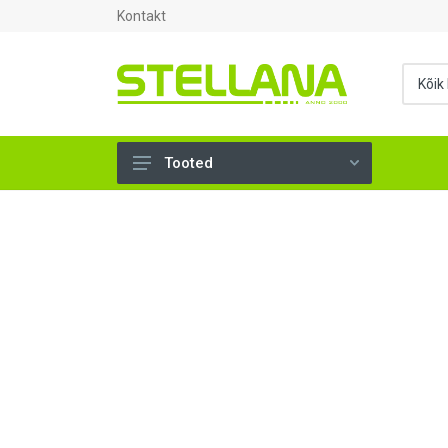
Kontakt
Tooted
UKSED, AKNAD (295)
AHJUTARBED (165)
KINNITUSVAHENDID (276)
TÖÖRIISTAD (901)
SANTEHNIKA (1500)
VENTILATSIOON (209)
KARKASS (58)