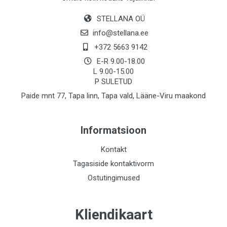
STELLANA OÜ
info@stellana.ee
+372 5663 9142
E-R 9.00-18.00
L 9.00-15.00
P SULETUD
Paide mnt 77, Tapa linn, Tapa vald, Lääne-Viru maakond
Informatsioon
Kontakt
Tagasiside kontaktivorm
Ostutingimused
Kliendikaart