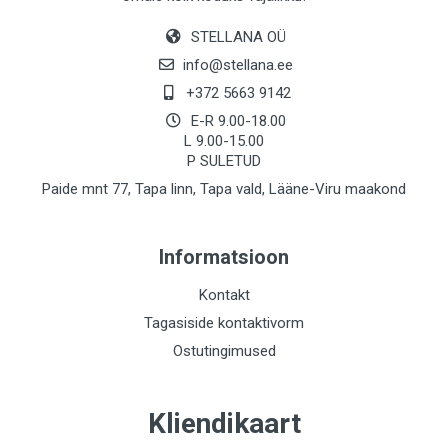
STELLANA OÜ
info@stellana.ee
+372 5663 9142
E-R 9.00-18.00
L 9.00-15.00
P SULETUD
Paide mnt 77, Tapa linn, Tapa vald, Lääne-Viru maakond
Informatsioon
Kontakt
Tagasiside kontaktivorm
Ostutingimused
Kliendikaart