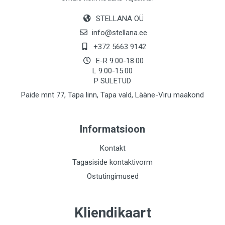
STELLANA OÜ
info@stellana.ee
+372 5663 9142
E-R 9.00-18.00
L 9.00-15.00
P SULETUD
Paide mnt 77, Tapa linn, Tapa vald, Lääne-Viru maakond
Informatsioon
Kontakt
Tagasiside kontaktivorm
Ostutingimused
Kliendikaart