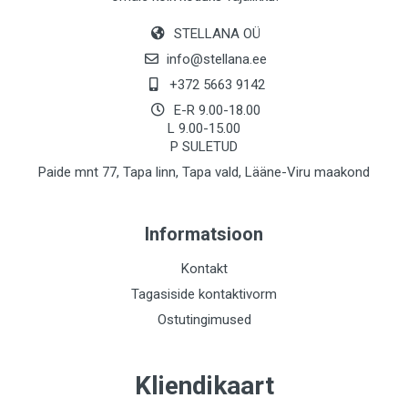
STELLANA OÜ
info@stellana.ee
+372 5663 9142
E-R 9.00-18.00
L 9.00-15.00
P SULETUD
Paide mnt 77, Tapa linn, Tapa vald, Lääne-Viru maakond
Informatsioon
Kontakt
Tagasiside kontaktivorm
Ostutingimused
Kliendikaart