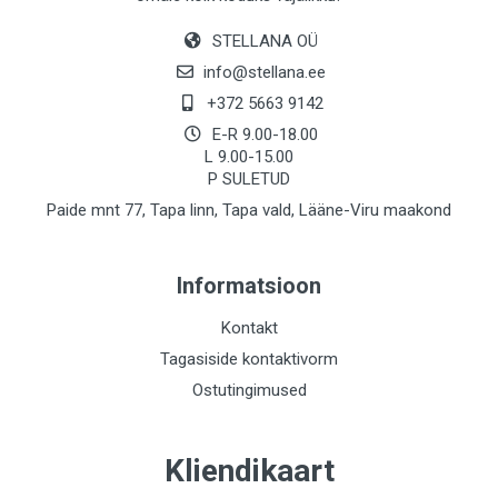
STELLANA OÜ
info@stellana.ee
+372 5663 9142
E-R 9.00-18.00
L 9.00-15.00
P SULETUD
Paide mnt 77, Tapa linn, Tapa vald, Lääne-Viru maakond
Informatsioon
Kontakt
Tagasiside kontaktivorm
Ostutingimused
Kliendikaart