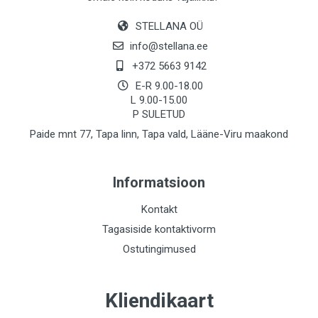
STELLANA OÜ
info@stellana.ee
+372 5663 9142
E-R 9.00-18.00
L 9.00-15.00
P SULETUD
Paide mnt 77, Tapa linn, Tapa vald, Lääne-Viru maakond
Informatsioon
Kontakt
Tagasiside kontaktivorm
Ostutingimused
Kliendikaart