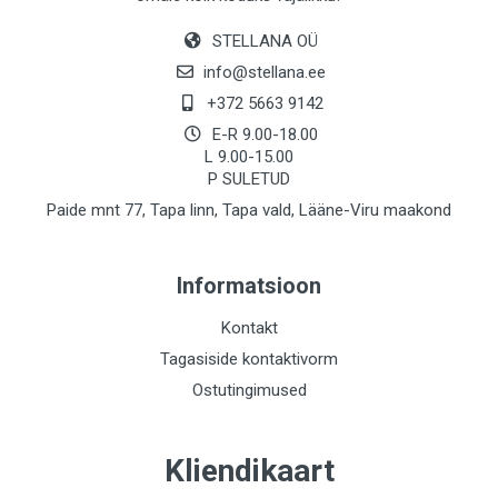
STELLANA OÜ
info@stellana.ee
+372 5663 9142
E-R 9.00-18.00
L 9.00-15.00
P SULETUD
Paide mnt 77, Tapa linn, Tapa vald, Lääne-Viru maakond
Informatsioon
Kontakt
Tagasiside kontaktivorm
Ostutingimused
Kliendikaart