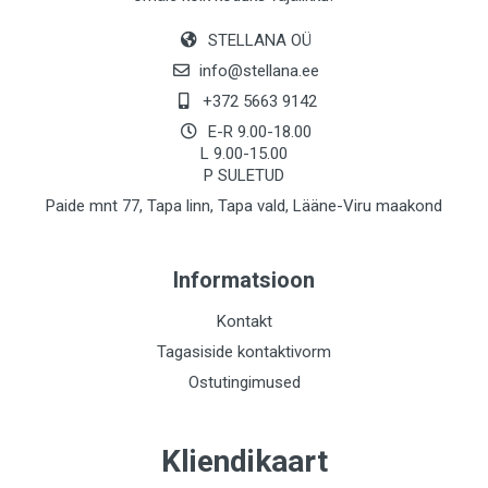
STELLANA OÜ
info@stellana.ee
+372 5663 9142
E-R 9.00-18.00
L 9.00-15.00
P SULETUD
Paide mnt 77, Tapa linn, Tapa vald, Lääne-Viru maakond
Informatsioon
Kontakt
Tagasiside kontaktivorm
Ostutingimused
Kliendikaart