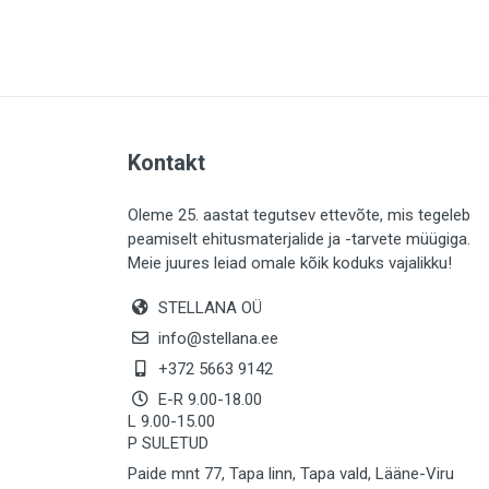
PLAADID (63)
ELEKTER (763)
KATUS (13)
SAEMATERJALID (8)
Kontakt
LIISTUD (183)
KIVID (31)
Oleme 25. aastat tegutsev ettevõte, mis tegeleb
peamiselt ehitusmaterjalide ja -tarvete müügiga.
KATTED (132)
Meie juures leiad omale kõik koduks vajalikku!
AIATARBED (647)
STELLANA OÜ
MAALRITARBED (1024)
info@stellana.ee
SOOJUSTUS (15)
+372 5663 9142
E-R 9.00-18.00
KEEMIA (220)
L 9.00-15.00
P SULETUD
TÖÖRIIDED (117)
Paide mnt 77, Tapa linn, Tapa vald, Lääne-Viru
SAUN (8)