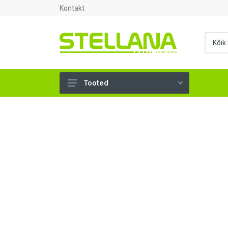
Kontakt
Tooted
UKSED, AKNAD (296)
AHJUTARBED (165)
KINNITUSVAHENDID (276)
TÖÖRIISTAD (904)
SANTEHNIKA (1503)
VENTILATSIOON (209)
KARKASS (57)